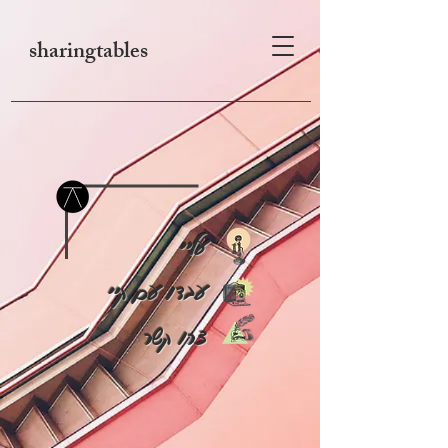
sharingtables
עליי
עבדו עם קיי
צרו קשר